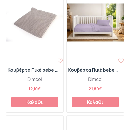
Κουβέρτα Πικέ bebe Μονόχρωμη 325 gr/m² 85x110 Elephant 100% Cotton
Κουβέρτα Πικέ bebe Μονόχρωμη 325 gr/m² 125x150 Pastel Lilac 100% Cotton
Dimcol
Dimcol
12,10€
21,80€
Καλάθι
Καλάθι