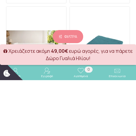
ΦΊΛΤΡΑ
Χρειάζεστε ακόμη
49,00€
ευρώ αγορές, για να πάρετε
Δώρο Γυαλιά Ηλίου!
0
Σύνδεση
Εγγραφή
Αγαπημένα
Επικοινωνία
Κουβέρτα Πικέ bebe Μονόχρωμη 325 gr/m² 125x150 Mint 100% Cotton
Κουβέρτα Πικέ bebe Μονόχρωμη 325 gr/m² 85x110 Petrol 100% Cotton
Dimcol
Dimcol
21,80€
12,10€
Καλάθι
Καλάθι