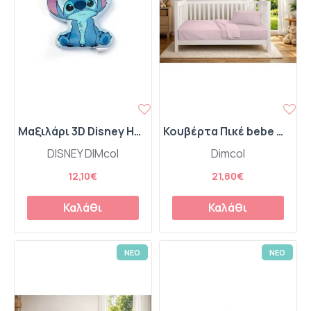
Μαξιλάρι 3D Disney Home Stitch 350 35 cm Sky Blue 100% Velboa
Κουβέρτα Πικέ bebe Μονόχρωμη 325 gr/m² 125x150 English Rose 100% Cotton
DISNEY DIMcol
Dimcol
12,10€
21,80€
Καλάθι
Καλάθι
ΝΕΟ
ΝΕΟ