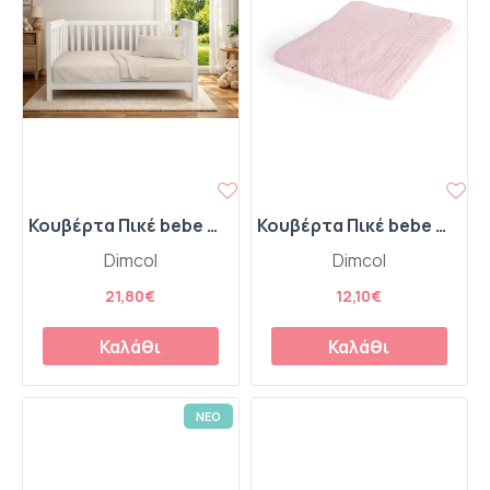
Κουβέρτα Πικέ bebe Μονόχρωμη 325 gr/m² 125x150 Ecru 100% Cotton
Κουβέρτα Πικέ bebe Μονόχρωμη 325 gr/m² 85x110 English Rose 100% Cotton
Dimcol
Dimcol
21,80€
12,10€
Καλάθι
Καλάθι
ΝΕΟ