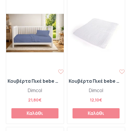
Κουβέρτα Πικέ bebe Μονόχρωμη 325 gr/m² 125x150 Classic Blue 100% Cotton
Κουβέρτα Πικέ bebe Μονόχρωμη 325 gr/m² 85x110 White 100% Cotton
Dimcol
Dimcol
21,80€
12,10€
Καλάθι
Καλάθι