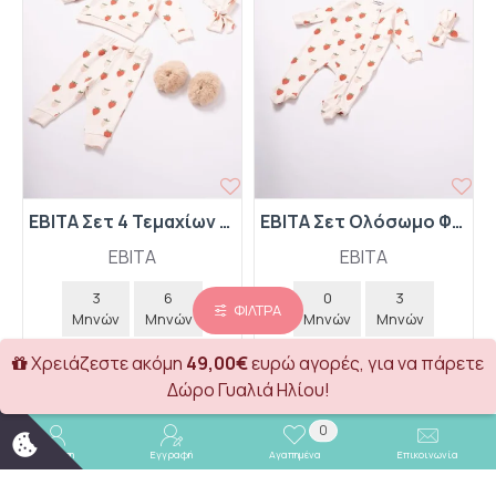
EBITA Σετ 4 Τεμαχίων Μπλούζα-Παντελόνι-Κορδέλα-Γούνινα Παπουτσάκια "Strawberry" MI-544 Εκρού
EBITA Σετ Ολόσωμο Φορμάκι και Κορδέλα "Strawberry" MI-546 Εκρού
EBITA
EBITA
3
6
0
3
ΦΊΛΤΡΑ
Μηνών
Μηνών
Μηνών
Μηνών
9
12
6
Χρειάζεστε ακόμη
49,00€
ευρώ αγορές, για να πάρετε
Μηνών
Μηνών
Μηνών
Δώρο Γυαλιά Ηλίου!
15,00€
11,00€
0
Σύνδεση
Εγγραφή
Αγαπημένα
Επικοινωνία
Καλάθι
Καλάθι