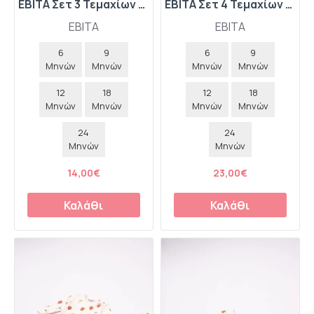
EBITA Σετ 3 Τεμαχίων Μπλούζα-Κολάν Πουά-Τσαντάκι "Bear" 267525 Ροζ
EBITA Σετ 4 Τεμαχίων Γούνινη Ζακέτα-Μπλούζα-Παντελόνι Λέοπαρ-Τσαντάκι "Wild Heart" 267511 Μπεζ
EBITA
EBITA
6
9
6
9
Μηνών
Μηνών
Μηνών
Μηνών
12
18
12
18
Μηνών
Μηνών
Μηνών
Μηνών
24
24
Μηνών
Μηνών
14,00€
23,00€
Καλάθι
Καλάθι