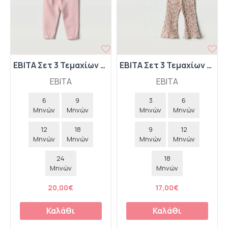
EBITA Σετ 3 Τεμαχίων Ζακέτα Φούτερ-Μπλούζα-Παντελόνι Φόρμας "Little Princess" 267508 Λευκό-Ροζ
EBITA Σετ 3 Τεμαχίων Ολόσωμο Φορμάκι-Κολάν Καμπάνα-Τουρμπάνι "Bunny" 267539 Μπεζ
EBITA
EBITA
6
9
3
6
Μηνών
Μηνών
Μηνών
Μηνών
12
18
9
12
Μηνών
Μηνών
Μηνών
Μηνών
24
18
Μηνών
Μηνών
20,00€
17,00€
Καλάθι
Καλάθι