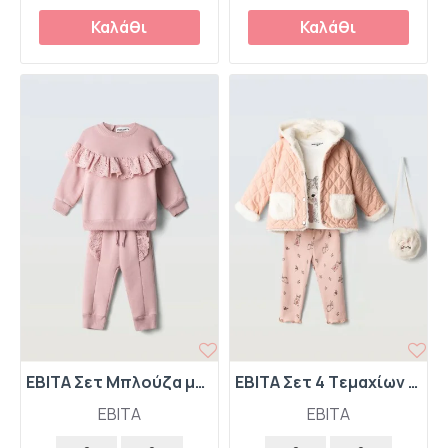
Καλάθι
Καλάθι
EBITA Σετ Μπλούζα με Βολάν και Παντελόνι Φόρμας 267500 Σομόν
EBITA Σετ 4 Tεμαχίων Μπουφάν με Γούνινη Επένδυση-Μπλούζα-Κολάν-Τσαντάκι "Bunny" 267512 Ροζ
EBITA
EBITA