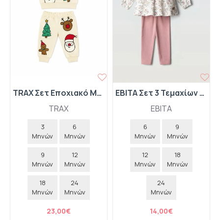
TRAX Σετ Εποχιακό Μπλούζα και Παντελόνι "Christmas" 50552 Cream
ΕΒΙΤΑ Σετ 3 Τεμαχίων Ριπ Μπλούζα-Κολάν-Κορδ΄΄ελα "Floral" 267519 Λευκό
TRAX
EBITA
3
6
6
9
Μηνών
Μηνών
Μηνών
Μηνών
9
12
12
18
Μηνών
Μηνών
Μηνών
Μηνών
18
24
24
Μηνών
Μηνών
Μηνών
23,00€
14,00€