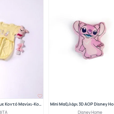
Σετ 3 τμχ Φορμάκι με Κοντό Μανίκι-Κορδέλα-Κουκλάκι MI-296 Κίτρινο
BITA
Disney Home