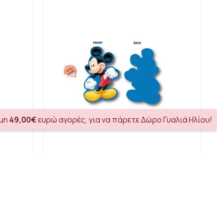
όμη
49,00€
ευρώ αγορές, για να πάρετε Δώρο Γυαλιά Ηλίου!
Mini Μαξιλάρι 3D Disney Home Mickey 412 15 cm Blue 100% Velboa
Mini Μαξιλάρι 3D Disney Home Mickey 440 15 cm Blue 100% Velboa
Disney Home