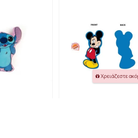
Χρειάζεστε ακ
Mini Μαξιλάρι 3D AOP Disney Home Stitch 690 20 cm Pink 100% Velboa
ey Home
Disney Home