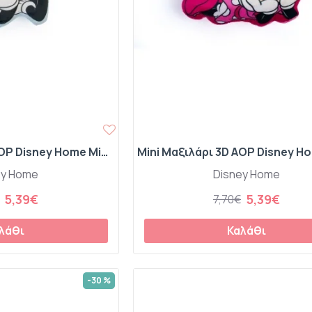
Mini Μαξιλάρι 3D AOP Disney Home Mickey 694 20 cm Sky Blue 100% Velboa
ey Home
Disney Home
5,39€
5,39€
7,70€
λάθι
Καλάθι
-30 %