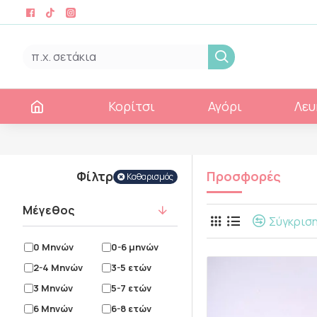
Κορίτσι
Αγόρι
Λευ
Φίλτρα
Προσφορές
Καθαρισμός
Μέγεθος
Σύγκρισ
0 Μηνών
0-6 μηνών
2-4 Μηνών
3-5 ετών
3 Μηνών
5-7 ετών
6 Μηνών
6-8 ετών