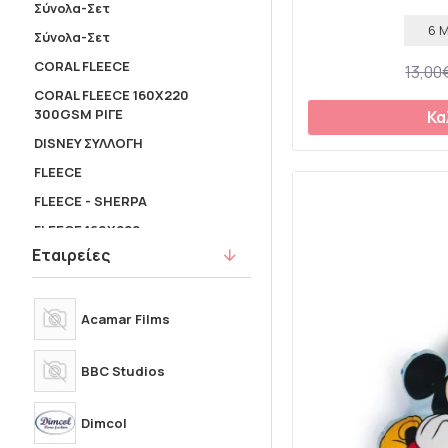
18 Ετών
S
Σύνολα-Σετ
6 
M
L
Σύνολα-Σετ
16-21
One Size
CORAL FLEECE
13,00
22-26
27-31
CORAL FLEECE 160X220
300GSM ΡΙΓΕ
Κα
31-36
32-36
DISNEY ΣΥΛΛΟΓΗ
FLEECE
FLEECE - SHERPA
FLEECE 160X220
Εταιρείες
FLEECE 160X220
FLEECE DISNEY ΒΡΕΦΙΚΕΣ
FLEECE ΑΓΚΑΛΙΑΣ 70X110
Acamar Films
FLEECE ΚΟΥΝΙΑΣ 110X140
BBC Studios
Gift Box
INTERLOCK
Dimcol
INTERLOCK