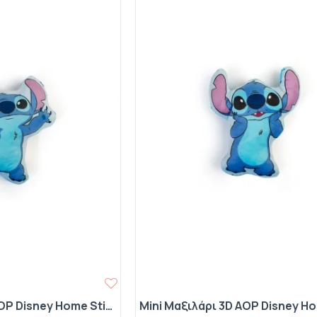
Mini Μαξιλάρι 3D AOP Disney Home Stitch 680 20 cm Sky Blue 100% Velboa