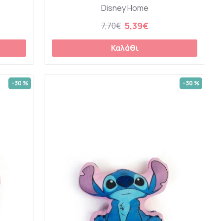
Disney Home
5,39€
7,70€
Καλάθι
-30 %
-30 %