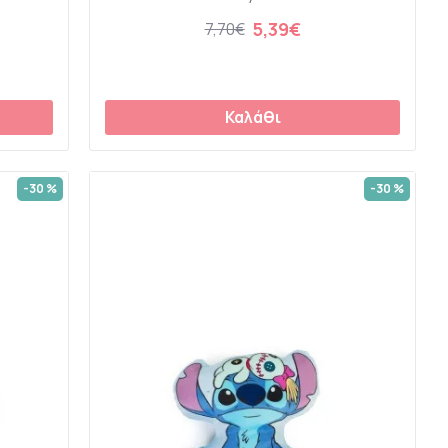
5,39€
7,70€
Καλάθι
-30 %
-30 %