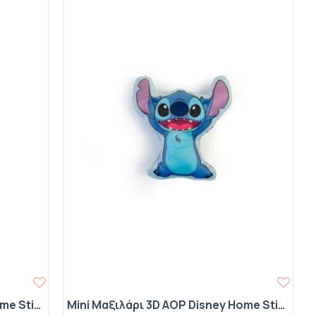
Mini Μαξιλάρι 3D AOP Disney Home Stitch 681 20 cm Sky Blue 100% Velboa
Mini Μαξιλάρι 3D AOP Disney Home Stitch 682 20 cm Sky Blue 100% Velboa