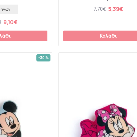
5,39€
7,70€
Μηνών
9,10€
€
λάθι
Καλάθι
-30 %