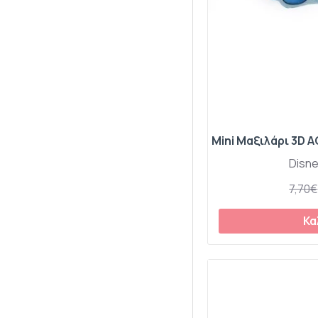
ΚΑΤΩΣΕΝΤΟΝΟ ΚΟΥΝΙΑΣ ΜΕ
ΛΑΣΤΙΧΟ ΒΑΜΒΑΚΕΡΟ
ΚΑΤΩΣΕΝΤΟΝΟ ΚΟΥΝΙΑΣ ΜΕ
ΛΑΣΤΙΧΟ ΦΑΝΕΛΕΝΙΟ
Κορδέλες-Στέκες-Τουρμπάν-
Clips
Κορίτσι
ΚΟΥΒΕΡΛΙ
ΚΟΥΒΕΡΛΙ
Disn
ΚΟΥΒΕΡΛΙ DISNEY MICRO
160Χ250
7,70€
ΚΟΥΒΕΡΛΙ DISNEY MICRO
170Χ260
Κα
ΚΟΥΒΕΡΛΙ MICRO
ΚΟΥΒΕΡΛΙ MICRO
ΚΟΥΒΕΡΛΙ ΜΟΝΟ Μicro-Cotton
γέμιση
ΚΟΥΒΕΡΤΕΣ