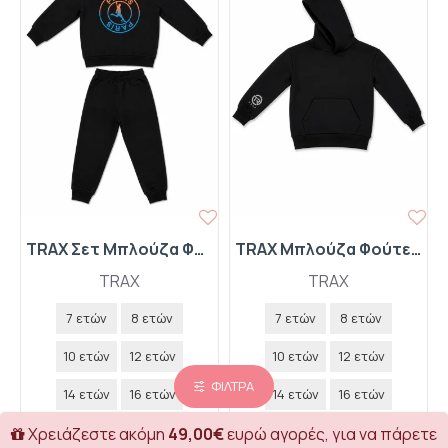
TRAX Σετ Μπλούζα Φούτερ και Παντελόνι Φόρμας "Paris" 50827 Μαύρο
TRAX Μπλούζα Φούτερ με Κουκούλα 50845 Μαύρο
TRAX
TRAX
7 ετών
8 ετών
7 ετών
8 ετών
10 ετών
12 ετών
10 ετών
12 ετών
ΦΊΛΤΡΑ
14 ετών
16 ετών
14 ετών
16 ετών
22,00€
13,00€
Χρειάζεστε ακόμη
49,00€
ευρώ αγορές, για να πάρετε