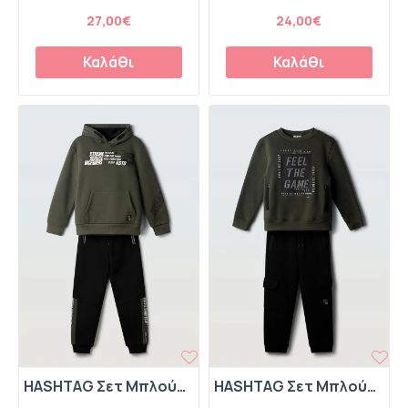
27,00€
24,00€
Καλάθι
Καλάθι
HASHTAG Σετ Μπλούζα Φούτερ με Κουκούλα και Παντελόνι Φόρμας "XTREME" 267707 Χακί
HASHTAG Σετ Μπλούζα Φούτερ και Παντελόνι Φόρμας "Feel The Game" 267702 Χακί