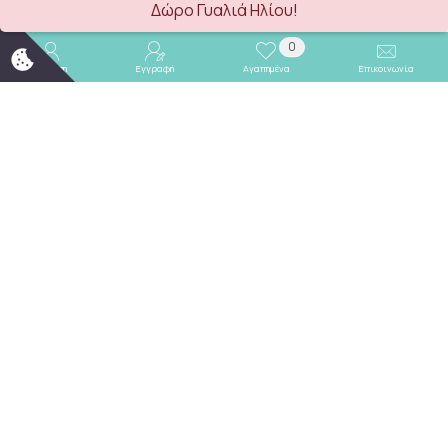
Δώρο Γυαλιά Ηλίου!
Καλάθι
Καλάθι
0
Σύνδεση
Εγγραφή
Αγαπημένα
Επικοινωνία
TRAX Σετ Εποχιακό Μπλούζα με Κουκούλα και Παντελόνι Φόρμας "Football" 50807 Μαρέν
TRAX Σετ Μπλούζα Φούτερ με Κουκούλα και Παντελόνι Φόρμας "Sliced" 50808 Βουργουνδί
TRAX
TRAX