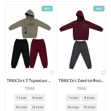
ΝΕΟ
ΝΕΟ
TRAX Σετ 3 Τεμαχίων Παντελόνι Φόρμας-Μπλούζα Φούτερ με Κουκούλα-Παντελόνι Φόρμας "Skate" 50860 Dusty
TRAX Σετ Ζακέτα Φούτερ με Κουκούλα και Παντελόνι Φόρμας 50842 Βουργουνδί
TRAX
TRAX
7 ετών
8 ετών
7 ετών
8 ετών
10 ετών
12 ετών
10 ετών
12 ετών