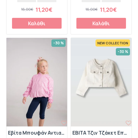
11,20€
11,20€
16,00€
16,00€
Καλάθι
Καλάθι
-30 %
NEW COLLECTION
-30 %
Εβίτα Μπουφάν Αντιανεμικό 242216 Ροζ
EBITA Τζιν Τζάκετ Εποχιακό 266227 Λευκό