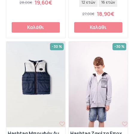
19,60€
12 ετών
16 ετών
28,00€
18,90€
27,00€
Καλάθι
Καλάθι
-30 %
-30 %
Hashtag Μπουφάν Αμάνικο 242710 Μπλε
Hashtag Ζακέτα Εποχιακή 242755 Γκρι