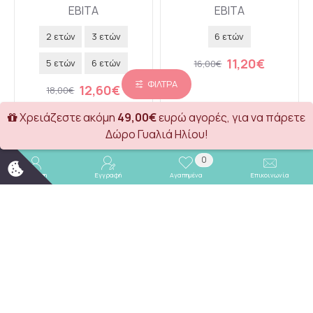
EBITA
EBITA
2 ετών
3 ετών
6 ετών
11,20€
5 ετών
6 ετών
16,00€
ΦΊΛΤΡΑ
12,60€
18,00€
Χρειάζεστε ακόμη
49,00€
ευρώ αγορές, για να πάρετε
Καλάθι
Καλάθι
Δώρο Γυαλιά Ηλίου!
0
NEW COLLECTION
NEW COLLECTION
Σύνδεση
Εγγραφή
Αγαπημένα
Επικοινωνία
-30 %
-30 %