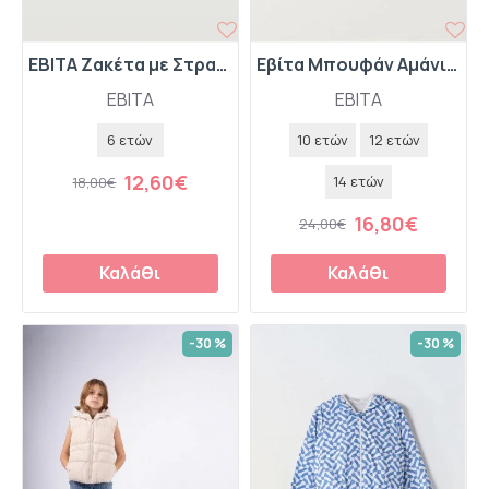
EBITA Ζακέτα με Στρας 266006 Λευκό
Εβίτα Μπουφάν Αμάνικο 242071 Ροζ
EBITA
EBITA
6 ετών
10 ετών
12 ετών
12,60€
14 ετών
18,00€
16,80€
24,00€
Καλάθι
Καλάθι
-30 %
-30 %