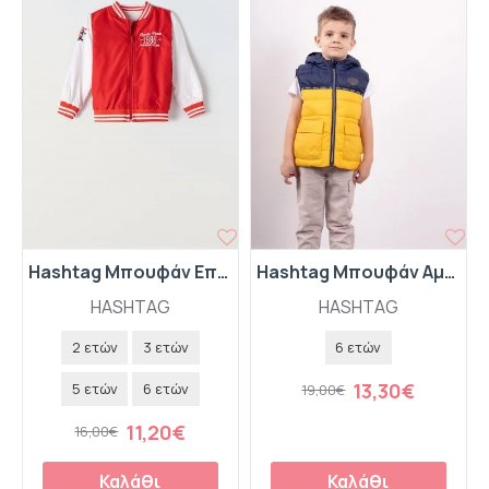
Hashtag Μπουφάν Εποχιακό 242815 Κόκκινο
Hashtag Μπουφάν Αμάνικο 242818 Κίτρινο
HASHTAG
HASHTAG
2 ετών
3 ετών
6 ετών
13,30€
5 ετών
6 ετών
19,00€
11,20€
16,00€
Καλάθι
Καλάθι