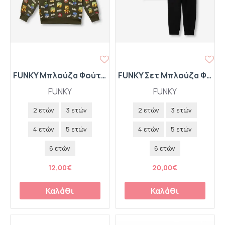
FUNKY Μπλούζα Φούτερ "Gamer" 227-392106-2 Χακί
FUNKY Σετ Μπλούζα Φούτερ και Παντελόνι Φόρμας "Cars Champion" 227-317112-1 Γκρι Allover-Μαύρο
FUNKY
FUNKY
2 ετών
3 ετών
2 ετών
3 ετών
4 ετών
5 ετών
4 ετών
5 ετών
6 ετών
6 ετών
12,00€
20,00€
Καλάθι
Καλάθι