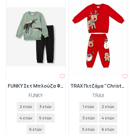
FUNKY Σετ Μπλούζα Φούτερ και Παντελόνι Φόρμας "Roar" 227-317104-2 Χλόη/Μαύρο
TRAX Πιτζάμα "Christmas Deer" 50995 Κόκκινο
FUNKY
TRAX
2 ετών
3 ετών
1 ετών
2 ετών
4 ετών
5 ετών
3 ετών
4 ετών
6 ετών
5 ετών
6 ετών