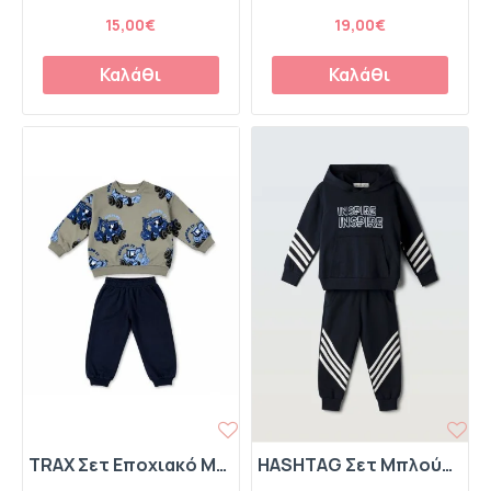
15,00€
19,00€
Καλάθι
Καλάθι
TRAX Σετ Εποχιακό Μπλούζα και Παντελόνι Φόρμας "Digging It" 50904 Dusty
HASHTAG Σετ Μπλούζα Φούτερ με Κουκούλα και Παντελόνι Φόρμας "Unspire Inspire" 267833 Σκούρο Μπλε