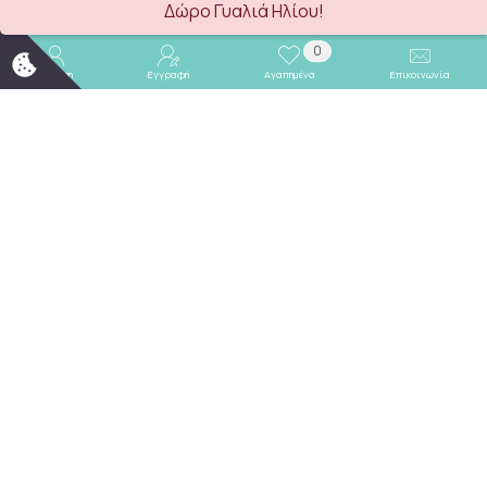
Δώρο Γυαλιά Ηλίου!
Καλάθι
Καλάθι
0
Σύνδεση
Εγγραφή
Αγαπημένα
Επικοινωνία
TRAX Σετ Μπλούζα Φούτερ με Κουκούλα και Παντελόνι Φόρμας "Big Bro" 50929 Βουργουνδί
TRAX Σετ Εποχιακό Μπλούζα με Κουκούλα και Παντελόνι Φόρμας 50906 Χακί
TRAX
TRAX