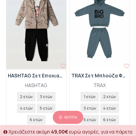
HASHTAG Σετ Εποχιακό 3 Τεμαχίων Ζακέτα με Κουκούλα-Μπλούζα-Παντελόνι Φόρμας "Dino" 267810 Ανοιχτό Καφέ
TRAX Σετ Μπλούζα Φούτερ με Κουκούλα και Παντελόνι Φόρμας "Big Bro" 50929 Pacific
HASHTAG
TRAX
2 ετών
3 ετών
1 ετών
2 ετών
4 ετών
5 ετών
3 ετών
4 ετών
ΦΊΛΤΡΑ
6 ετών
5 ετών
6 ετών
21,00€
18,00€
Χρειάζεστε ακόμη
49,00€
ευρώ αγορές, για να πάρετε