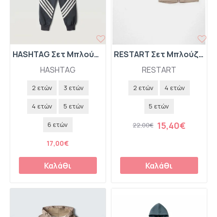
HASHTAG Σετ Μπλούζα Φούτερ με Κουκούλα και Παντελόνι Φόρμας "Unspire Inspire" 267833 Γκρι
RESTART Σετ Μπλούζα Πόλο και Βερμούδα "Hello Tuesday" 26-11154 Άμμου
HASHTAG
RESTART
2 ετών
3 ετών
2 ετών
4 ετών
4 ετών
5 ετών
5 ετών
15,40€
6 ετών
22,00€
17,00€
Καλάθι
Καλάθι