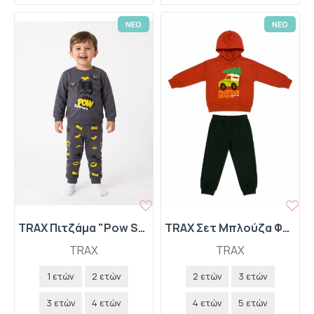
ΝΕΟ
ΝΕΟ
TRAX Πιτζάμα "Pow Superhero" 50993 Ανθρακί
TRAX Σετ Μπλούζα Φούτερ με Κουκούλα και Παντελόνι Φόρμας "Mountain Drive" 50928 Πορτοκαλί
TRAX
TRAX
1 ετών
2 ετών
2 ετών
3 ετών
3 ετών
4 ετών
4 ετών
5 ετών