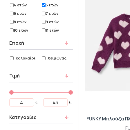
4 ετών
5 ετών
6 ετών
7 ετών
8 ετών
9 ετών
10 ετών
11 ετών
12 ετών
14 ετών
Εποχή
16 ετών
0 Μηνών
0-6 μηνών
3 Μηνών
Καλοκαίρι
Χειμώνας
6-8 ετών
8-10 ετών
6-12 Μηνών
10-12 ετω΄ν
Τιμή
12-24 Μηνών
24 Μηνών
30 Μηνών
36 Μηνών
20 ετών
13 ετών
€
€
15 Ετών
18 Ετών
S
M
Κατηγορίες
16-21
One Size
F