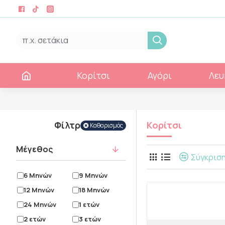
Κορίτσι
Αγόρι
Λευ
Φίλτρα
Κορίτσι
Καθαρισμός
Μέγεθος
Σύγκρισ
6 Μηνών
9 Μηνών
12 Μηνών
18 Μηνών
24 Μηνών
1 ετών
2 ετών
3 ετών