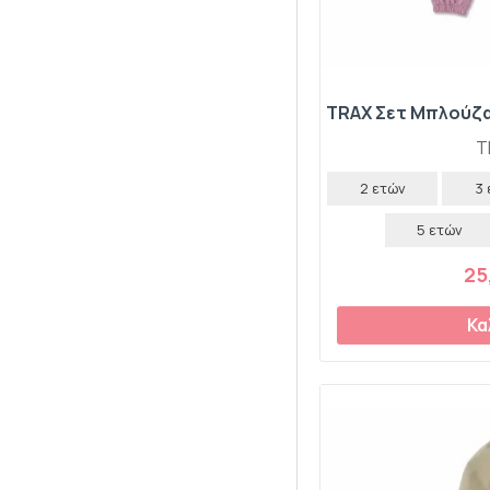
T
2 ετών
3
5 ετών
25
Κα