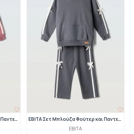
EBITA Σετ Μπλούζα Φούτερ και Παντελόνα με Φιόγκους 267228 Ροζ
EBITA Σετ Μπλούζα Φούτερ και Παντελόνα με Φιόγκους 267228 Γκρι
EBITA