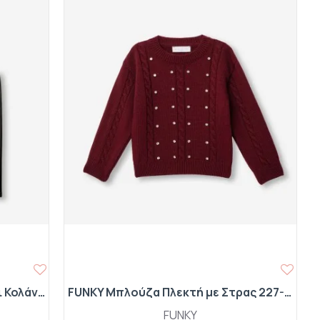
FUNKY Σετ Μπλούζα Φούτερ και Κολάν Δερματίνη 227-739104-1 Ανοιχτό Μπεζ/Μαύρο
FUNKY Μπλούζα Πλεκτή με Στρας 227-710110-1 Merlot
FUNKY