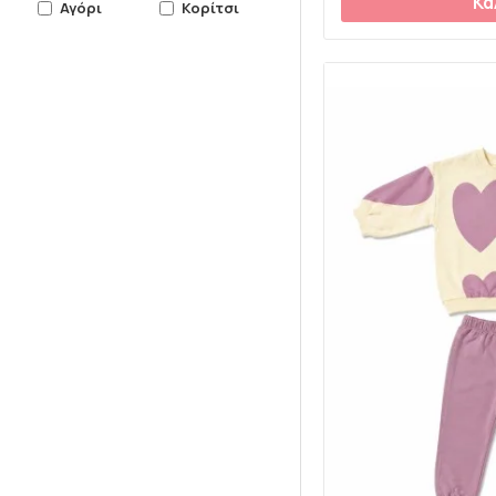
Κα
Αγόρι
Κορίτσι
Μπλε
Μπορντώ
Πετρόλ
Πορτοκαλί
Πράσινο
Ροζ
Σιελ
Σομόν
Φούξια
Φυστικί
Χακί
Χρυσό