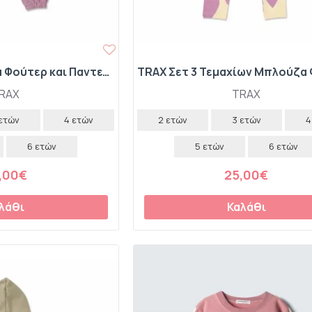
TRAX Σετ Μπλούζα Φούτερ και Παντελόνι Φόρμας "Love" 50724 Cream
RAX
TRAX
 ετών
4 ετών
2 ετών
3 ετών
4
6 ετών
5 ετών
6 ετών
,00€
25,00€
λάθι
Καλάθι