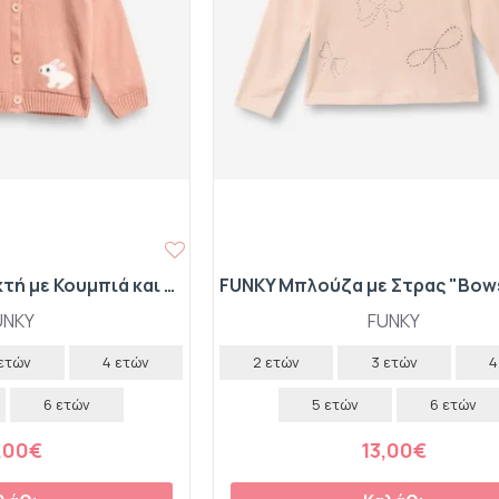
FUNKY Ζακέτα Πλεκτή με Κουμπιά και Κουκούλα "Bunny" 227-710105-1 Κεραμιδί
UNKY
FUNKY
 ετών
4 ετών
2 ετών
3 ετών
4
6 ετών
5 ετών
6 ετών
,00€
13,00€