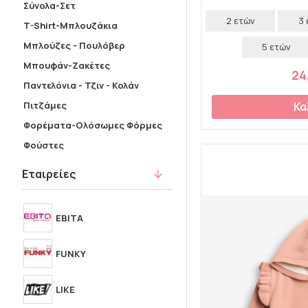
22-26
27-31
Σύνολα-Σετ
2 ετών
3
31-36
T-Shirt-Μπλουζάκια
Μπλούζες - Πουλόβερ
5 ετών
Μπουφάν-Ζακέτες
24
Παντελόνια - Τζιν - Κολάν
Πιτζάμες
Κα
Φορέματα-Ολόσωμες Φόρμες
Φούστες
Εταιρείες
EBITA
FUNKY
LIKE