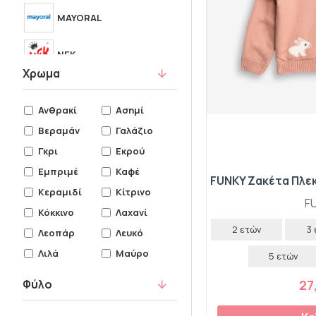
MAYORAL
NEK
Χρωμα
NEW COLLEGE
Ανθρακί
Ασημί
OEM
Βεραμάν
Γαλάζιο
Γκρι
Εκρού
RESTART
Εμπριμέ
Καφέ
Κεραμιδί
Κίτρινο
TRAX
F
Κόκκινο
Λαχανί
2 ετών
3
Λεοπάρ
Λευκό
Λιλά
Μαύρο
5 ετών
Μέντα
Μοβ
27
Φύλο
Μουσταρδ
Μπεζ
ί