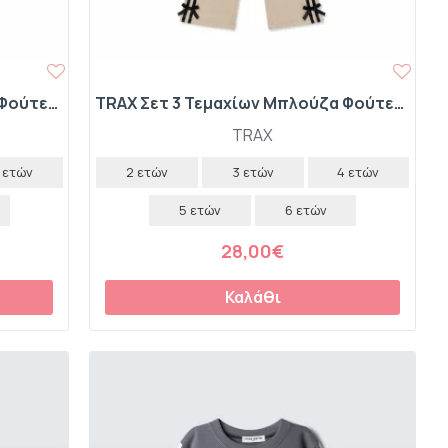
TRAX Σετ 3 Τεμαχίων Μπλούζα Φούτερ-Κολάν-Κορδέλα "Ηearts" 50709 Dream
TRAX Σετ 3 Τεμαχίων Μπλούζα Φούτερ-Παντελόνι Καμπάνα-Scrunchie "Just a Girl" 50725 Latte
TRAX
 ετών
2 ετών
3 ετών
4 ετών
5 ετών
6 ετών
28,00€
Καλάθι