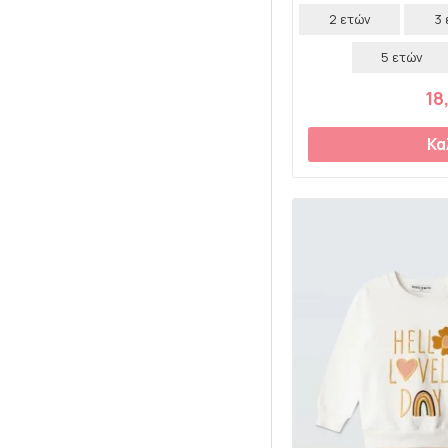
2 ετών
3
5 ετών
18
Κα