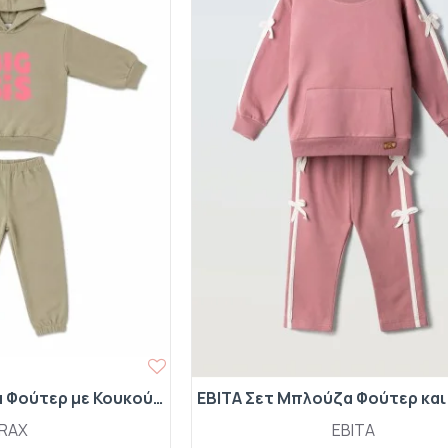
TRAX Σετ Μπλούζα Φούτερ με Κουκούλα και Παντελόνι Φόρμας "Big Sis" 50726 Latte
RAX
EBITA