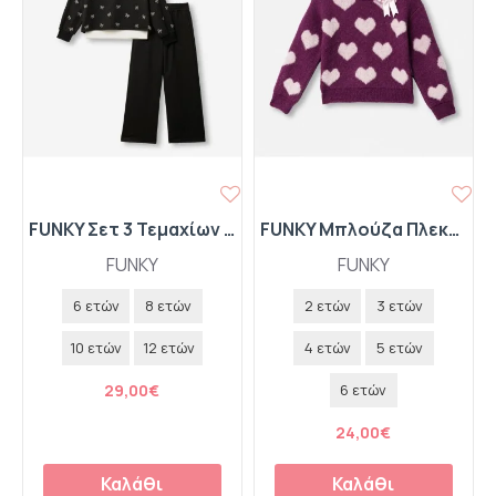
FUNKY Σετ 3 Τεμαχίων Μπλούζα-Εσωτερική Μπλούζα-Παντελόνι Καμπάνα 227-523122-1 Μαύρο
FUNKY Μπλούζα Πλεκτή με Καρδούλες 227-710113-1 Cameo-Ροζ Πούδρας
FUNKY
FUNKY
6 ετών
8 ετών
2 ετών
3 ετών
10 ετών
12 ετών
4 ετών
5 ετών
29,00€
6 ετών
24,00€
Καλάθι
Καλάθι