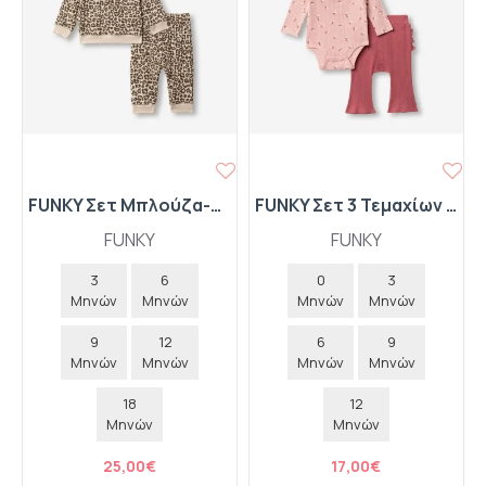
FUNKY Σετ Μπλούζα-Παντελόνι-Παπουτσάκια 227-060131-1 Λέοπαρ
FUNKY Σετ 3 Τεμαχίων Κορμάκι-Παντελόνι Ριπ-Τουρμπάνι 227-060136-1 Ροζ
FUNKY
FUNKY
3
6
0
3
Μηνών
Μηνών
Μηνών
Μηνών
9
12
6
9
Μηνών
Μηνών
Μηνών
Μηνών
18
12
Μηνών
Μηνών
25,00€
17,00€