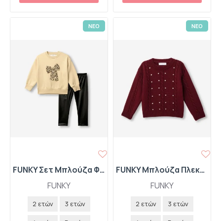
ΝΕΟ
ΝΕΟ
FUNKY Σετ Μπλούζα Φούτερ και Κολάν Δερματίνη 227-739104-1 Ανοιχτό Μπεζ/Μαύρο
FUNKY Μπλούζα Πλεκτή με Στρας 227-710110-1 Merlot
FUNKY
FUNKY
2 ετών
3 ετών
2 ετών
3 ετών