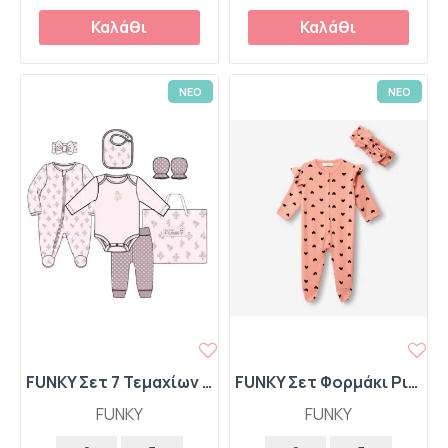
Καλάθι
Καλάθι
ΝΕΟ
ΝΕΟ
FUNKY Σετ 7 Τεμαχίων Ολόσωμο Φορμάκι-Κορμάκι-Παντελόνι-Γαντάκια-Σαλιάρα-Κορδέλα με Φιόγκο-Τσάντα "Flowers" 227-060129-1 Ροζ
FUNKY Σετ Φορμάκι Ριπ και Κορδέλα με Φιόγκο και Καρδούλες 227-060109-1 Ροδάκινο
FUNKY
FUNKY