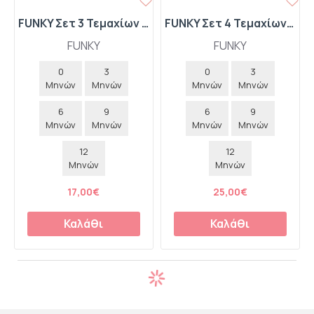
FUNKY Σετ 3 Τεμαχίων Κορμάκι Λεοπάρ-Παντελόνι με Βολάν-Τουρμπάνι 227-060135-1 Μαύρο
FUNKY Σετ 4 Τεμαχίων Κορμάκι-Παντελόνι-Σαλιάρα-Παιχνιδάκι Αρκουδάκι 227-060133-1 Ροζ
FUNKY
FUNKY
0
3
0
3
Μηνών
Μηνών
Μηνών
Μηνών
6
9
6
9
Μηνών
Μηνών
Μηνών
Μηνών
12
12
Μηνών
Μηνών
17,00€
25,00€
Καλάθι
Καλάθι