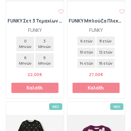
FUNKY Σετ 3 Τεμαχίων Κορμάκι Ριπ με Βολάν-Παντελόνι-Κορδέλα με Φιόγκο "I Got It" 227-060112-1 Ανοιχτό Μπεζ
FUNKY Μπλούζα Πλεκτή με Φιόγκους 227-510102-1 Ροζ Ασημί
FUNKY
FUNKY
0
3
6 ετών
8 ετών
Μηνών
Μηνών
10 ετών
12 ετών
6
9
Μηνών
Μηνών
14 ετών
16 ετών
22,00€
27,00€
Καλάθι
Καλάθι
ΝΕΟ
ΝΕΟ