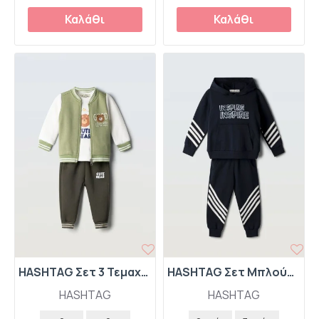
Καλάθι
Καλάθι
HASHTAG Σετ 3 Τεμαχίων Ζακέτα-Μπλούζα-Παντελόνι Φόρμας "Cute Bear" 267607 Πράσινο
HASHTAG Σετ Μπλούζα Φούτερ με Κουκούλα και Παντελόνι Φόρμας "Unspire Inspire" 267833 Σκούρο Μπλε
HASHTAG
HASHTAG