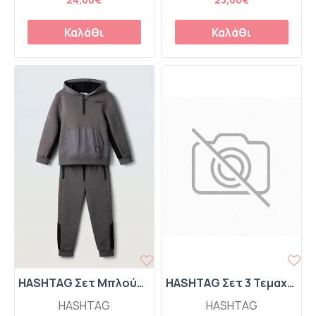
Καλάθι
Καλάθι
HASHTAG Σετ Μπλούζα Φούτερ με Κουκούλα Half Zip και Παντελόνι Φόρμας 267703 Γκρι
HASHTAG Σετ 3 Τεμαχίων Γούνινη Ζακέτα-Μπλούζα-Παντελόνι Φόρμας Cargo "Bear" 267611 Γκρι
HASHTAG
HASHTAG