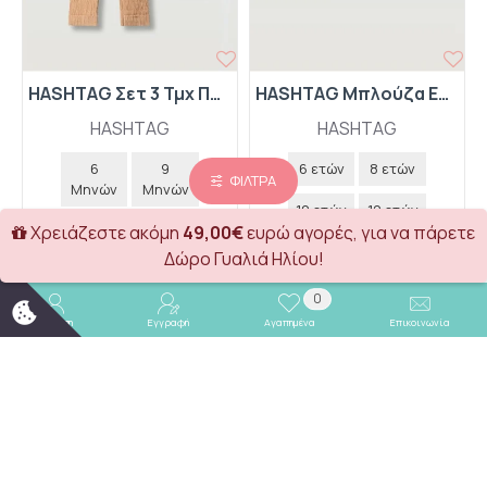
HASHTAG Σετ 3 Τμχ Πουκάμισο-Παντελόνι-Καπέλο 266600 Κεραμιδί
HASHTAG Μπλούζα Εποχιακή με Κουκούλα "Reach Achieve Improve" 267735 Μπεζ
HASHTAG
HASHTAG
6
9
6 ετών
8 ετών
ΦΊΛΤΡΑ
Μηνών
Μηνών
10 ετών
12 ετών
12
18
Χρειάζεστε ακόμη
49,00€
ευρώ αγορές, για να πάρετε
Μηνών
Μηνών
14 ετών
16 ετών
Δώρο Γυαλιά Ηλίου!
24
13,00€
0
Μηνών
Σύνδεση
Εγγραφή
Αγαπημένα
Επικοινωνία
14,70€
21,00€
Καλάθι
Καλάθι