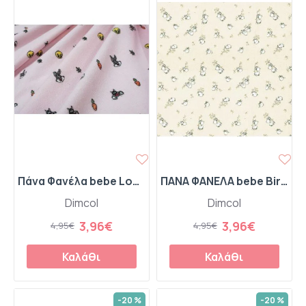
Πάνα Φανέλα bebe Looney Tunes 39 80X80 Pink 100% Cotton Flannel
ΠΑΝΑ ΦΑΝΕΛΑ bebe Birds 16 80Χ80 Ecru Flannel cotton 100%
Dimcol
Dimcol
3,96€
3,96€
4,95€
4,95€
Καλάθι
Καλάθι
-20 %
-20 %