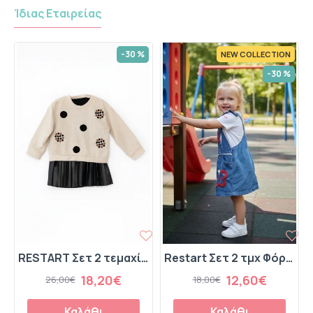
Ίδιας Εταιρείας
-30 %
NEW COLLECTION
-30 %
RESTART Σετ 2 τεμαχίων Φόρεμα Δερματίνη και Φούστα 25-10415 Εκρού
Restart Σετ 2 τμχ Φόρεμα Τζιν και Μπλούζα 26-10812 Μπλε
18,20€
12,60€
26,00€
18,00€
Καλάθι
Καλάθι